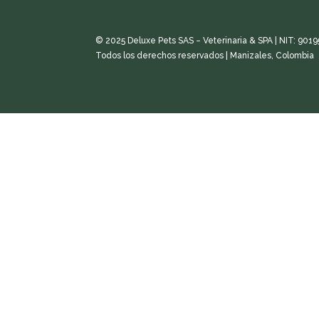
© 2025 Deluxe Pets SAS – Veterinaria & SPA | NIT: 901
Todos los derechos reservados | Manizales, Colombia